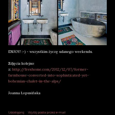
ENJOY! :-) - wszystkim życzę udanego weekendu.
Zdjęcia kolejno
z:
http://freshome.com/2012/12/07/former-
farmhouse-converted-into-sophisticated-yet-
bohemian-chalet-in-the-alps/
Joanna Łopusińska
Udostępnij
Wyślij posta przez e-mail